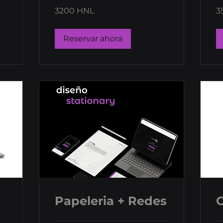
3200
35
3200 HNL
3
lempiras
le
hondureños
ho
Reservar ahora
Papeleria + Redes