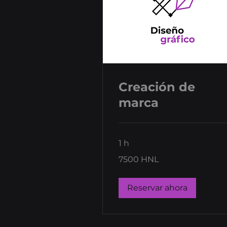
Creación de
marca
1 h
7500
7500 HNL
lempiras
hondureños
Reservar ahora