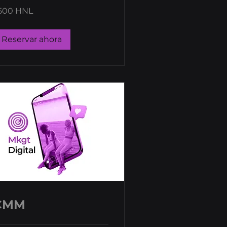
00
500 HNL
mpiras
ndureños
Reservar ahora
CMM