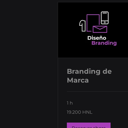
Branding de
Marca
1 h
19.200
19.200 HNL
lempiras
hondureños