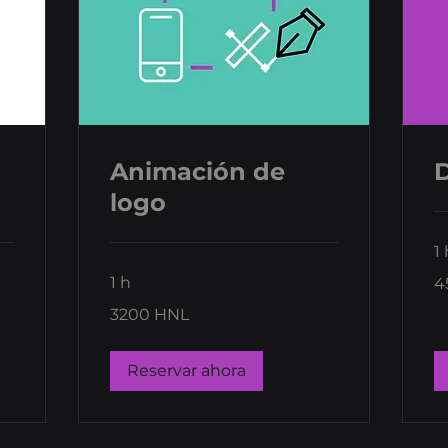
Animación de
D
logo
1 
45
1 h
4
le
ho
3200
3200 HNL
lempiras
hondureños
Reservar ahora