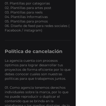
01. Plantillas por categorias
02. Plantillas para artes post
03. Plantillas para reels
04. Plantillas Informativas
05. Plantillas para promos
06. Diseño de feed para redes sociales (
Facebook / instagram)
Política de cancelación
La agencia cuenta con procesos
óptimos para lograr desarrollar tus
proyectos de forma eficiente por lo que
debes conocer cuales son nuestras
políticas para que trabajemos juntos.
01. Como agencia tenemos derechos
individuales sobre la marca, por lo que
no puede reproducir o duplicar el
contenido que se brinda en la
plataforma y los medios digitales, de lo