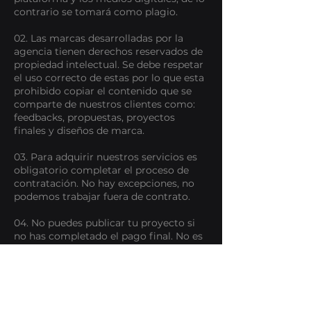
contrario se tomará como plagio.
02. Las marcas desarrolladas por la
agencia tienen derechos reservados de
propiedad intelectual. Se debe respetar
el uso correcto de estas por lo que esta
prohibido copiar el contenido que se
comparte de nuestros clientes como:
feedbacks, propuestas, proyectos
finales y diseños de marca.
03. Para adquirir nuestros servicios es
obligatorio completar el proceso de
contratación. No hay excepciones, no
podemos trabajar fuera de contrato.
04. No puedes publicar tu proyecto si
no has completado el pago final. No es
ético, legal y mucho menos profesional:
promocionar, reproducir impresos, o
post en redes si aun no has completado