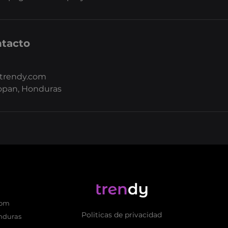
ntacto
trendy.com
opan, Honduras
com
Politicas de privacidad
nduras