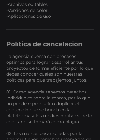
-Archivos editables
-Versiones de color
-Aplicaciones de uso
Política de cancelación
La agencia cuenta con procesos
óptimos para lograr desarrollar tus
proyectos de forma eficiente por lo que
debes conocer cuales son nuestras
políticas para que trabajemos juntos.
01. Como agencia tenemos derechos
individuales sobre la marca, por lo que
no puede reproducir o duplicar el
contenido que se brinda en la
plataforma y los medios digitales, de lo
contrario se tomará como plagio.
02. Las marcas desarrolladas por la
agencia tienen derechos reservados de