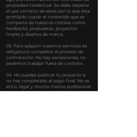
propiedad intelectual. Se debe respetar
el uso correcto de estas por lo que esta
prohibido copiar el contenido que se
comparte de nuestros clientes como:
feedbacks, propuestas, proyectos
finales y diseños de marca.
03. Para adquirir nuestros servicios es
obligatorio completar el proceso de
contratación. No hay excepciones, no
podemos trabajar fuera de contrato.
04. No puedes publicar tu proyecto si
no has completado el pago final. No es
ético, legal y mucho menos profesional:
promocionar, reproducir impresos, o
post en redes si aun no has completado
Datos de contacto